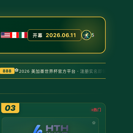
5
2026.06.11
开幕
⚽
🏆
2026 美加墨世界杯官方平台 · 注册实名即领
竞猜专属
88
28
03
热门