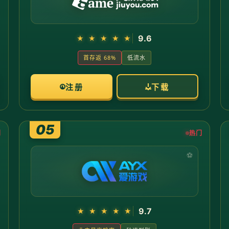
9.6
★ ★ ★ ★ ★
首存返 68%
低流水
注册
下载
05
门
热门
9.7
★ ★ ★ ★ ★